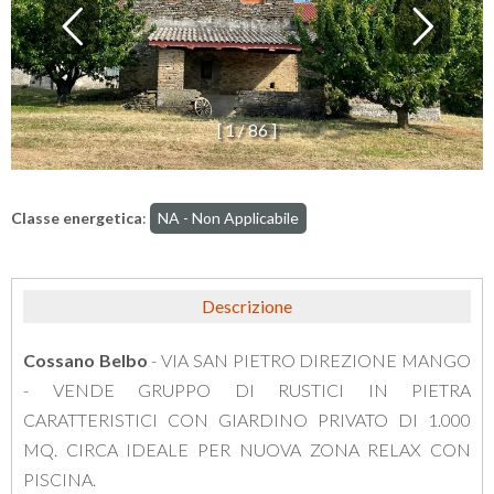
[
1
/
8
6
]
Classe energetica
:
NA - Non Applicabile
Descrizione
Cossano Belbo
- VIA SAN PIETRO DIREZIONE MANGO
- VENDE GRUPPO DI RUSTICI IN PIETRA
CARATTERISTICI CON GIARDINO PRIVATO DI 1.000
MQ. CIRCA IDEALE PER NUOVA ZONA RELAX CON
PISCINA.