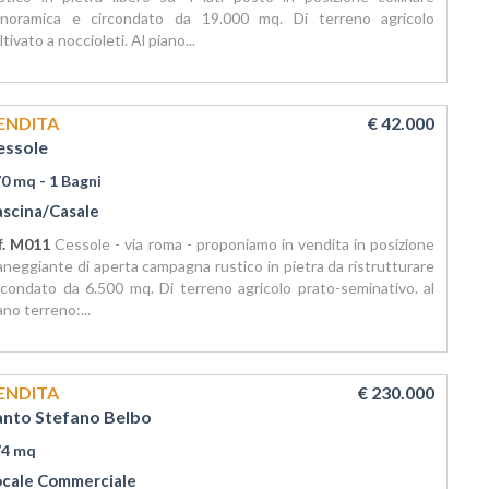
noramica e circondato da 19.000 mq. Di terreno agricolo
ltivato a noccioleti. Al piano...
ENDITA
€ 42.000
essole
70 mq
- 1 Bagni
ascina/Casale
f. M011
Cessole - via roma - proponiamo in vendita in posizione
aneggiante di aperta campagna rustico in pietra da ristrutturare
rcondato da 6.500 mq. Di terreno agricolo prato-seminativo. al
ano terreno:...
ENDITA
€ 230.000
anto Stefano Belbo
74 mq
ocale Commerciale