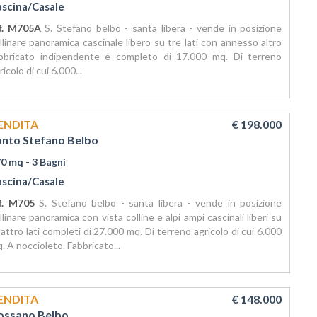
ascina/Casale
f. M705A
S. Stefano belbo - santa libera - vende in posizione
llinare panoramica cascinale libero su tre lati con annesso altro
bbricato indipendente e completo di 17.000 mq. Di terreno
ricolo di cui 6.000...
ENDITA
€ 198.000
anto Stefano Belbo
70 mq
- 3 Bagni
ascina/Casale
f. M705
S. Stefano belbo - santa libera - vende in posizione
llinare panoramica con vista colline e alpi ampi cascinali liberi su
attro lati completi di 27.000 mq. Di terreno agricolo di cui 6.000
. A noccioleto. Fabbricato...
ENDITA
€ 148.000
ossano Belbo