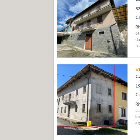
8
C
Ri
ot
da
tr
V
C
1
C
Ri
ca
lo
ag