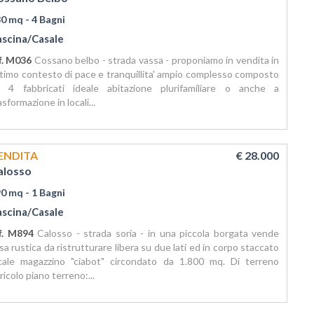
30 mq
- 4 Bagni
ascina/Casale
f. M036
Cossano belbo - strada vassa - proponiamo in vendita in
timo contesto di pace e tranquillita' ampio complesso composto
 4 fabbricati ideale abitazione plurifamiliare o anche a
asformazione in locali...
ENDITA
€ 28.000
alosso
90 mq
- 1 Bagni
ascina/Casale
f. M894
Calosso - strada soria - in una piccola borgata vende
sa rustica da ristrutturare libera su due lati ed in corpo staccato
cale magazzino "ciabot" circondato da 1.800 mq. Di terreno
ricolo piano terreno:...