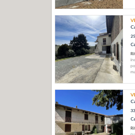
V
Ca
2
C
Ri
in
po
ma
V
Ca
3
C
Ri
ru