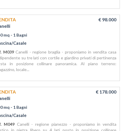
ENDITA
€ 98.000
nelli
50 mq
- 1 Bagni
ascina/Casale
f. M039
Canelli - regione braglia - proponiamo in vendita casa
dipendente su tre lati con cortile e giardino privati di pertinenza
sta in posizione collinare panoramica. Al piano terreno:
gazzino, locale...
ENDITA
€ 178.000
nelli
30 mq
- 1 Bagni
ascina/Casale
f. M049
Canelli - regione pianezzo - proponiamo in vendita
stico in pietra libero su 4 lati posto in posizione collinare