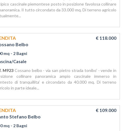
tipico cascinale piemontese posto in posizione favolosa collinare
panoramica. Il tutto circondato da 33.000 mq. Di terreno agricolo
tualmente...
ENDITA
€ 118.000
ossano Belbo
00 mq
- 2 Bagni
ascina/Casale
f. M923
Cossano belbo - via san pietro strada tonibo' - vende in
sizione collinare panoramica ampio cascinale immerso in
ntesto di tranquillita' e circondato da 40.000 mq. Di terreno
ricolo in parte ideale...
ENDITA
€ 109.000
anto Stefano Belbo
80 mq
- 2 Bagni