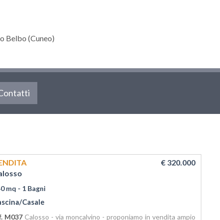
o Belbo (Cuneo)
Contatti
ENDITA
€ 320.000
alosso
40 mq
- 1 Bagni
ascina/Casale
f. M037
Calosso - via moncalvino - proponiamo in vendita ampio