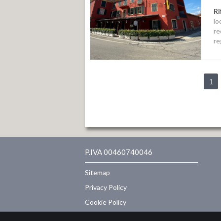
Ri
lo
re
re
1
P.IVA 00460740046
Sitemap
Privacy Policy
Cookie Policy