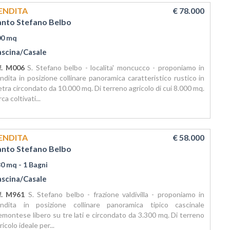
ENDITA
€ 78.000
anto Stefano Belbo
00 mq
ascina/Casale
f. M006
S. Stefano belbo - localita' moncucco - proponiamo in
ndita in posizione collinare panoramica caratteristico rustico in
etra circondato da 10.000 mq. Di terreno agricolo di cui 8.000 mq.
rca coltivati...
ENDITA
€ 58.000
anto Stefano Belbo
80 mq
- 1 Bagni
ascina/Casale
f. M961
S. Stefano belbo - frazione valdivilla - proponiamo in
ndita in posizione collinare panoramica tipico cascinale
emontese libero su tre lati e circondato da 3.300 mq. Di terreno
ricolo ideale per...