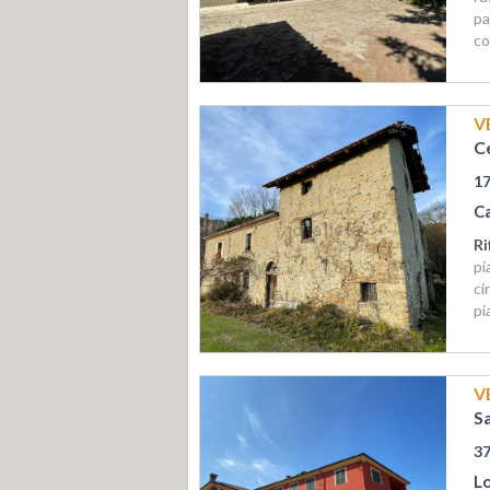
pa
co
V
C
1
C
Ri
pi
ci
pi
V
S
3
L