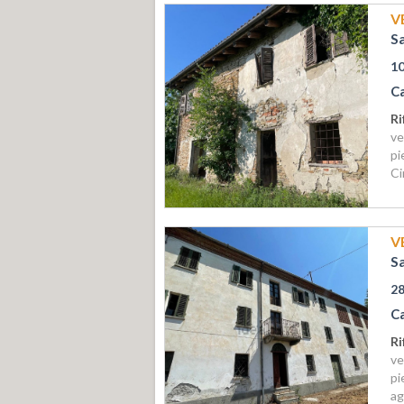
V
S
1
C
Ri
ve
pi
Ci
V
S
2
C
Ri
ve
pi
ag