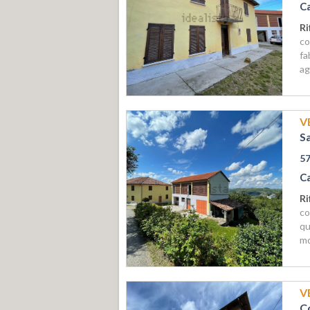
C
Ri
co
fa
ag
V
S
5
C
Ri
co
qu
mq
V
C