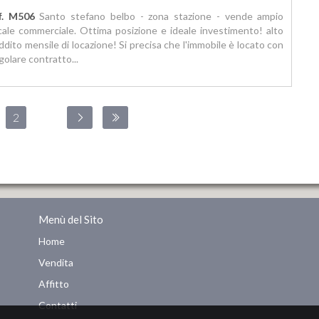
f. M506
Santo stefano belbo - zona stazione - vende ampio
cale commerciale. Ottima posizione e ideale investimento! alto
ddito mensile di locazione! Si precisa che l'immobile è locato con
golare contratto...
2
...
Menù del Sito
Home
Vendita
Affitto
Contatti