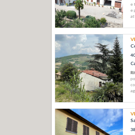
e 
e 
at
V
C
4
C
Ri
po
co
ag
V
S
3