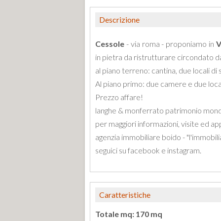
Descrizione
Cessole
- via roma - proponiamo in
V
in pietra da ristrutturare circondato 
al piano terreno: cantina, due locali d
Al piano primo: due camere e due loca
Prezzo affare!
langhe & monferrato patrimonio mondi
per maggiori informazioni, visite ed 
agenzia immobiliare boido - "l'immobil
seguici su facebook e instagram.
Caratteristiche
Totale mq: 170 mq