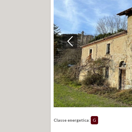
Classe energetica
:
G