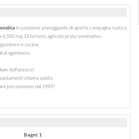
endita
in posizione pianeggiante di aperta campagna rustico
da 6.500 mq. Di terreno agricolo prato-seminativo.
i sgombero e cucina.
li di sgombero.
ale dell'unesco!
appuntamenti chiama subito
iare per passione dal 1995"
Bagni: 1