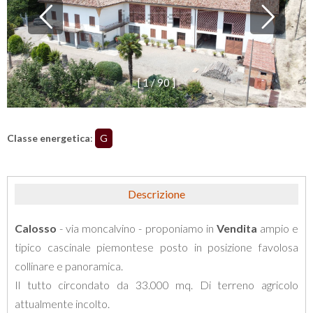
[
1
/
9
0
]
Classe energetica
:
G
Descrizione
Calosso
- via moncalvino - proponiamo in
Vendita
ampio e
tipico cascinale piemontese posto in posizione favolosa
collinare e panoramica.
Il tutto circondato da 33.000 mq. Di terreno agricolo
attualmente incolto.